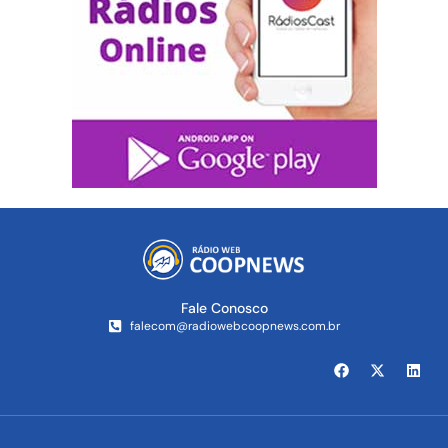
Fale Conosco
falecom@radiowebcoopnews.com.br