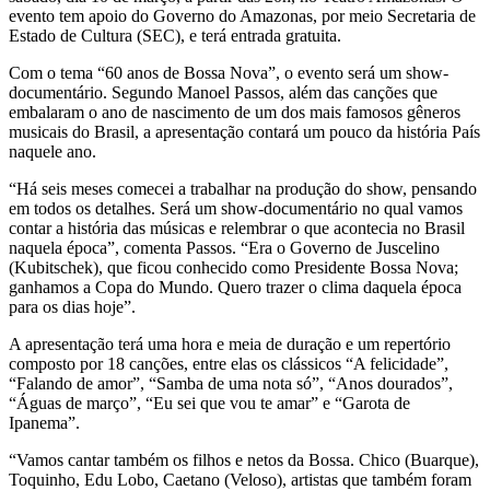
evento tem apoio do Governo do Amazonas, por meio Secretaria de
Estado de Cultura (SEC), e terá entrada gratuita.
Com o tema “60 anos de Bossa Nova”, o evento será um show-
documentário. Segundo Manoel Passos, além das canções que
embalaram o ano de nascimento de um dos mais famosos gêneros
musicais do Brasil, a apresentação contará um pouco da história País
naquele ano.
“Há seis meses comecei a trabalhar na produção do show, pensando
em todos os detalhes. Será um show-documentário no qual vamos
contar a história das músicas e relembrar o que acontecia no Brasil
naquela época”, comenta Passos. “Era o Governo de Juscelino
(Kubitschek), que ficou conhecido como Presidente Bossa Nova;
ganhamos a Copa do Mundo. Quero trazer o clima daquela época
para os dias hoje”.
A apresentação terá uma hora e meia de duração e um repertório
composto por 18 canções, entre elas os clássicos “A felicidade”,
“Falando de amor”, “Samba de uma nota só”, “Anos dourados”,
“Águas de março”, “Eu sei que vou te amar” e “Garota de
Ipanema”.
“Vamos cantar também os filhos e netos da Bossa. Chico (Buarque),
Toquinho, Edu Lobo, Caetano (Veloso), artistas que também foram