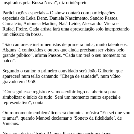
inspirados pela Bossa Nova”, diz o intérprete.
Participações especiais – O show contará com participações
especiais de Leka Denz, Daniela Nascimento, Sandro Passos,
Camaleão, Antonela Martins, Naiá Leide, Alessandra Vieira e
Rafael Freire. Cada artista fará uma apresentação solo interpretando
um clássico da bossa.
“São cantores e instrumentistas de primeira linha, muito talentosos.
Alguns já conhecidos e outros que ainda precisam ser vistos pelo
grande público”, afirma Passos. “Cada um terá o seu momento no
palco”.
Segundo o cantor, o primeiro convidado será João Gilberto, que
aparecerá num telão cantando “Chega de saudade”, num vídeo
gravado em 1958.
“Consegui esse registro e vamos exibir logo na abertura para
simbolizar o início de tudo. Será um momento muito especial e
representativo”, conta.
Outro momento emblemático será durante a música “Eu sei que vou
te amar”, quando Manoel declamar o ‘Soneto da fidelidade’, de
Vinicius.
No show deste sábado, Manoel Passos que costuma fazer