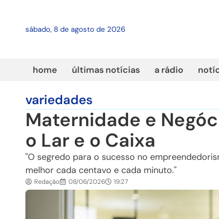
sábado, 8 de agosto de 2026
home
últimas notícias
a rádio
notí
variedades
Maternidade e Negóci
o Lar e o Caixa
"O segredo para o sucesso no empreendedorism
melhor cada centavo e cada minuto."
Redação
08/06/2026
19:27