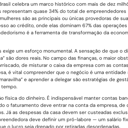
o Brasil celebra um marco histórico com mais de dez mil
las representam quase 34% do total de empreendedores 
 mulheres são as principais ou únicas provedoras de sua
esso ao crédito, onde elas dominam 67% das operações
dedorismo é a ferramenta de transformação da economi
es exige um esforço monumental. A sensação de que o d
na” são dores reais. No campo das finanças, o maior obst
rriscado, de misturar o caixa da empresa com as conta
esa, é vital compreender que o negócio é uma entidade
maravilha” e aprender a delegar são estratégias de gest
o tempo.
 física do dinheiro. É indispensável manter contas ban
 Todo o faturamento deve entrar na conta da empresa, de
os. Já as despesas da casa devem ser custeadas exclu
preendedora deve definir um pró-labore — um salário fixo
e o lucro seja drenado por retiradas desordenadas.