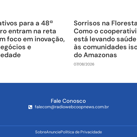
tivos para a 48ª
Sorrisos na Florest
ro entram na reta
Como o cooperativ
om foco em inovação,
está levando saúde
negócios e
às comunidades is
riedade
do Amazonas
07/08/2026
Fale Conosco
falecom@radiowebcoopnews.com.br
Sobre
Anuncie
Política de Privacidade