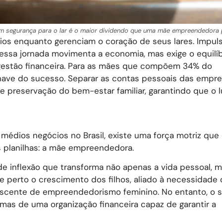
em segurança para o lar é o maior dividendo que uma mãe empreendedora 
cios enquanto gerenciam o coração de seus lares. Impul
 essa jornada movimenta a economia, mas exige o equilíb
 gestão financeira. Para as mães que compõem 34% do
have do sucesso. Separar as contas pessoais das empres
e preservação do bem-estar familiar, garantindo que o l
édios negócios no Brasil, existe uma força motriz que e
as planilhas: a mãe empreendedora.
de inflexão que transforma não apenas a vida pessoal, m
de perto o crescimento dos filhos, aliado à necessidade
escente de empreendedorismo feminino. No entanto, o 
as de uma organização financeira capaz de garantir a