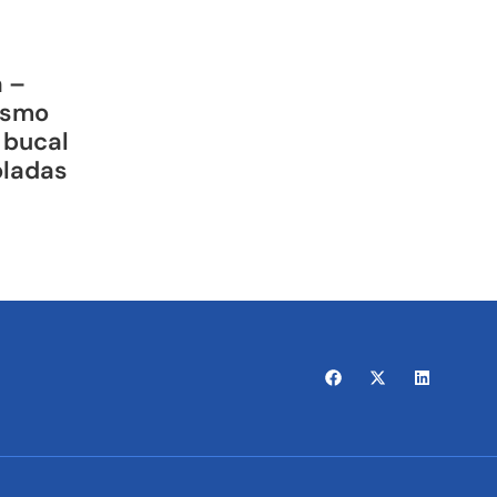
a –
ismo
 bucal
oladas