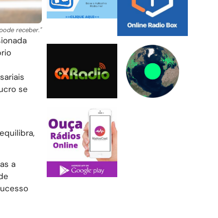
pode receber."
sionada
rio
ariais
ucro se
quilibra,
as a
 de
sucesso