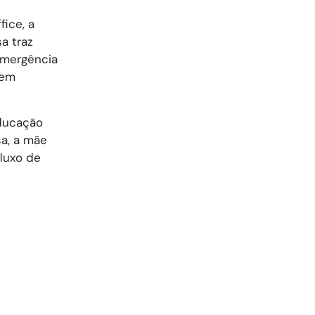
ice, a
a traz
emergência
 em
ducação
sa, a mãe
fluxo de