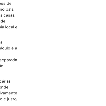
hões de
no país,
s casas.
 de
a local e
ia
áculo é a
s
 separada
ão
cárias
 onde
sivamente
 e justo,