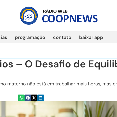
cias
programação
contato
baixar app
os – O Desafio de Equili
o materno não está em trabalhar mais horas, mas em