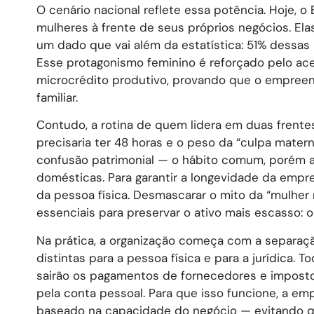
O cenário nacional reflete essa potência. Hoje, 
mulheres à frente de seus próprios negócios. E
um dado que vai além da estatística: 51% dessas
Esse protagonismo feminino é reforçado pelo ac
microcrédito produtivo, provando que o empreen
familiar.
Contudo, a rotina de quem lidera em duas frent
precisaria ter 48 horas e o peso da “culpa mater
confusão patrimonial — o hábito comum, porém a
domésticas. Para garantir a longevidade da empr
da pessoa física. Desmascarar o mito da “mulher 
essenciais para preservar o ativo mais escasso: 
Na prática, a organização começa com a separação
distintas para a pessoa física e para a jurídica.
sairão os pagamentos de fornecedores e impost
pela conta pessoal. Para que isso funcione, a em
baseado na capacidade do negócio — evitando qu