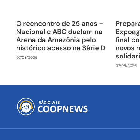
O reencontro de 25 anos –
Prepara
Nacional e ABC duelam na
Expoag
Arena da Amazônia pelo
final c
histórico acesso na Série D
novos 
solida
07/08/2026
07/08/2026