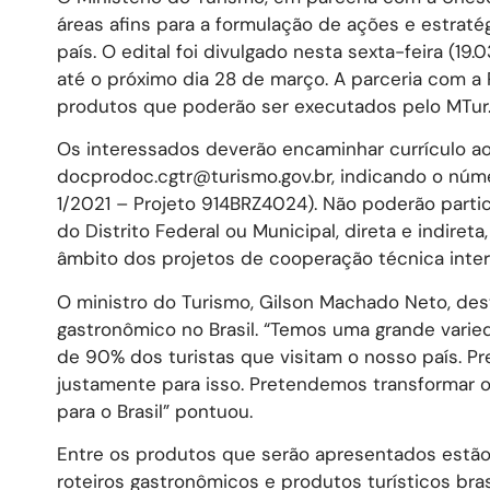
áreas afins para a formulação de ações e estrat
país. O edital foi divulgado nesta sexta-feira (19.
até o próximo dia 28 de março. A parceria com a P
produtos que poderão ser executados pelo MTur
Os interessados deverão encaminhar currículo ao
docprodoc.cgtr@turismo.gov.br, indicando o númer
1/2021 – Projeto 914BRZ4024). Não poderão partic
do Distrito Federal ou Municipal, direta e indire
âmbito dos projetos de cooperação técnica inter
O ministro do Turismo, Gilson Machado Neto, de
gastronômico no Brasil. “Temos uma grande varie
de 90% dos turistas que visitam o nosso país. Pre
justamente para isso. Pretendemos transformar 
para o Brasil” pontuou.
Entre os produtos que serão apresentados estão
roteiros gastronômicos e produtos turísticos brasi