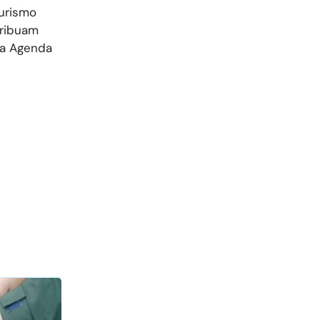
turismo
tribuam
da Agenda