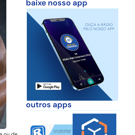
baixe nosso app
outros apps
ia ou de