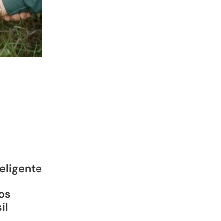
teligente
os
il