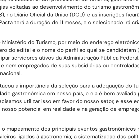
égias voltadas ao desenvolvimento do turismo gastronôm
03), no Diário Oficial da União (DOU), e as inscrições fica
asta terá a duração de 11 meses, e o selecionado irá cri
.
 Ministério do Turismo, por meio do endereço eletrônic
o do edital e o nome do perfil ao qual se candidatam (
ipar servidores ativos da Administração Pública Federal,
ta, e nem empregados de suas subsidiárias ou controladas
nacional.
stacou a importância da seleção para a adequação do t
dade gastronômica em nosso país, e ela é bem avaliada 
cisamos utilizar isso em favor do nosso setor, e esse e
o nosso potencial em realidade e na geração de empreg
 o mapeamento dos principais eventos gastronômicos n
leiros ligados à gastronomia; a sistematização das polít