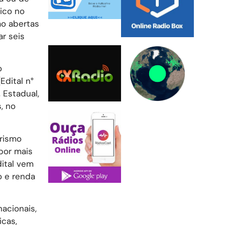
ico no
rão abertas
ar seis
o
Edital n°
 Estadual,
, no
urismo
por mais
dital vem
o e renda
acionais,
icas,