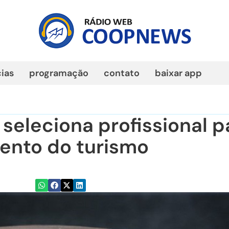
cias
programação
contato
baixar app
 seleciona profissional p
ento do turismo