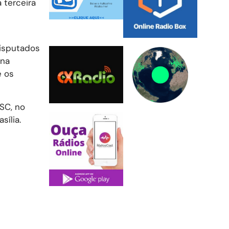
 terceira
isputados
 na
e os
SC, no
sília.