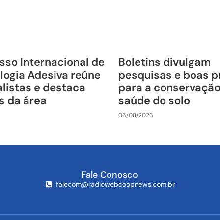
sso Internacional de
Boletins divulgam
logia Adesiva reúne
pesquisas e boas p
listas e destaca
para a conservação
s da área
saúde do solo
06/08/2026
Fale Conosco
falecom@radiowebcoopnews.com.br