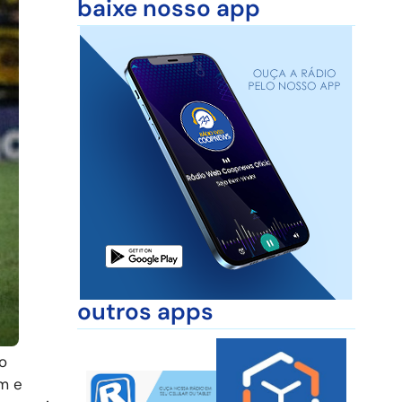
baixe nosso app
outros apps
o
m e