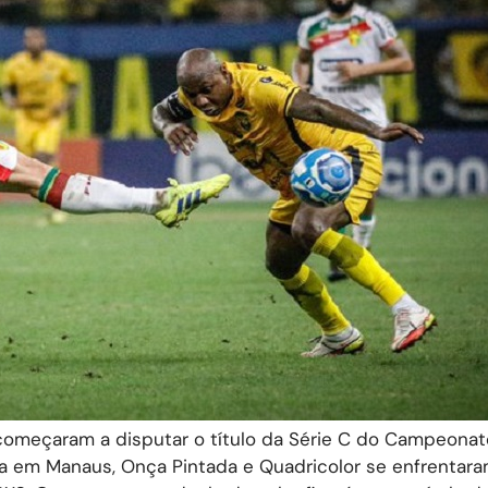
omeçaram a disputar o título da Série C do Campeonat
ia em Manaus, Onça Pintada e Quadricolor se enfrentara