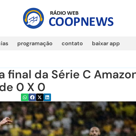
cias
programação
contato
baixar app
a final da Série C Amazo
de 0 X 0