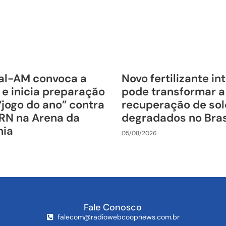
al-AM convoca a
Novo fertilizante in
 e inicia preparação
pode transformar a
“jogo do ano” contra
recuperação de sol
RN na Arena da
degradados no Bras
nia
05/08/2026
Fale Conosco
falecom@radiowebcoopnews.com.br