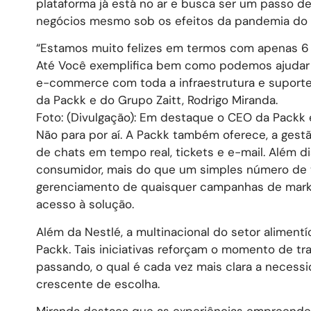
plataforma já está no ar e busca ser um passo 
negócios mesmo sob os efeitos da pandemia do 
“Estamos muito felizes em termos com apenas 6
Até Você exemplifica bem como podemos ajudar t
e-commerce com toda a infraestrutura e suporte
da Packk e do Grupo Zaitt, Rodrigo Miranda.
Foto: (Divulgação): Em destaque o CEO da Packk e
Não para por aí. A Packk também oferece, a gestã
de chats em tempo real, tickets e e-mail. Além d
consumidor, mais do que um simples número de t
gerenciamento de quaisquer campanhas de marke
acesso à solução.
Além da Nestlé, a multinacional do setor alimentí
Packk. Tais iniciativas reforçam o momento de tr
passando, o qual é cada vez mais clara a neces
crescente de escolha.
Miranda destaca que as experiências empreended