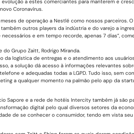
de evolução a estes comerciantes para manterem e cres
novo Coronavírus.
 meses de operação a Nestlé como nossos parceiros. 
ambém outros players da indústria e do varejo a ingre
 necessários e em tempo recorde, apenas 7 dias”, com
 do Grupo Zaitt, Rodrigo Miranda.
o da logística de entregas e o atendimento aos usuário
isso, a solução dá acesso à informações relevantes sobr
elefone e adequadas todas a LGPD. Tudo isso, sem con
ting a qualquer momento na palmão pelo app da start
cio Sapore e a rede de hotéis Intercity também já são p
ansformação digital pelo qual diversos setores da econ
sidade de se conhecer o consumidor, tendo em vista seu
oras com Zaitt e Shipp foram as quais deram condiçõe