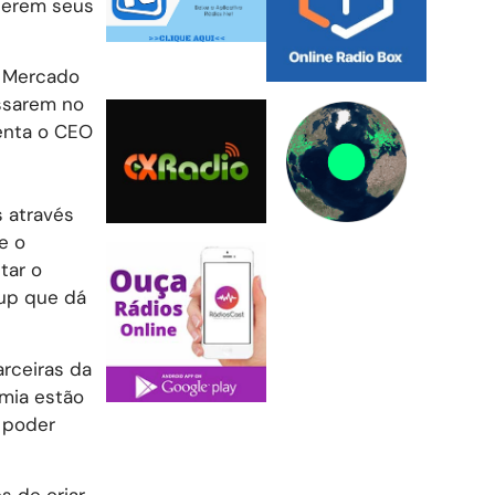
cerem seus
O Mercado
ssarem no
enta o CEO
s através
e o
tar o
up que dá
arceiras da
omia estão
 poder
s de criar