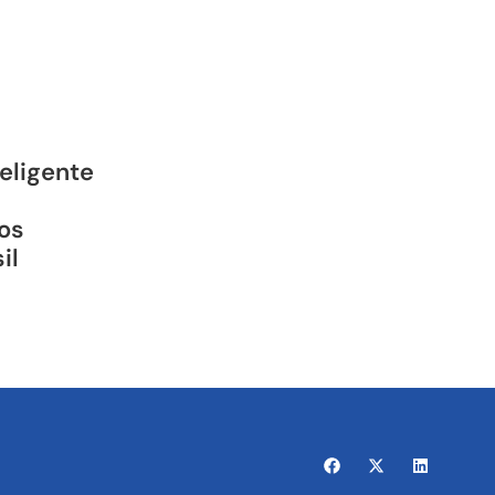
teligente
os
il