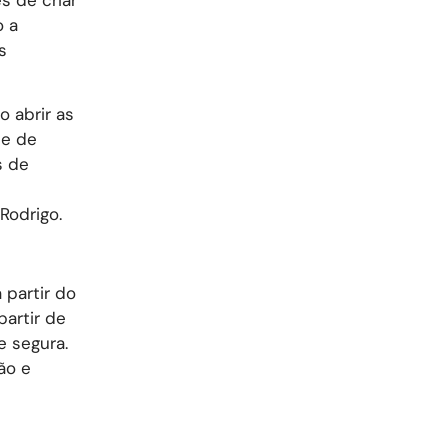
o a
s
 abrir as
de de
s de
Rodrigo.
 partir do
partir de
e segura.
ão e