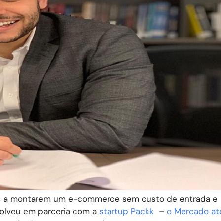
ís a montarem um e-commerce sem custo de entrada e
volveu em parceria com a
startup Packk
–
o Mercado at