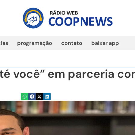
cias
programação
contato
baixar app
té você” em parceria co