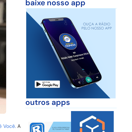
baixe nosso app
outros apps
é Você.
A