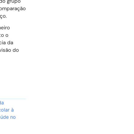
 do grupo
 comparação
ço.
eiro
to o
cia da
visão do