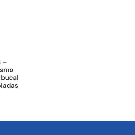
a –
ismo
 bucal
oladas