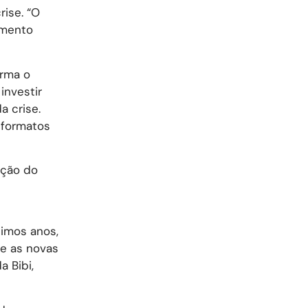
rise. “O
amento
irma o
investir
a crise.
 formatos
ação do
timos anos,
e as novas
a Bibi,