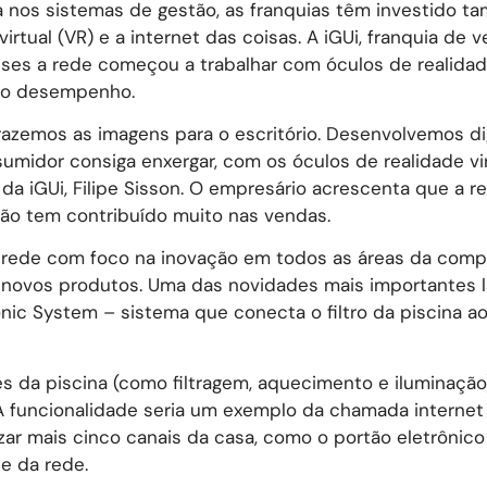
a nos sistemas de gestão, as franquias têm investido 
irtual (VR) e a internet das coisas. A iGUi, franquia de 
es a rede começou a trabalhar com óculos de realidade
 no desempenho.
razemos as imagens para o escritório. Desenvolvemos d
umidor consiga enxergar, com os óculos de realidade vi
r da iGUi, Filipe Sisson. O empresário acrescenta que a r
ção tem contribuído muito nas vendas.
a rede com foco na inovação em todos as áreas da comp
de novos produtos. Uma das novidades mais importantes 
nic System – sistema que conecta o filtro da piscina ao
es da piscina (como filtragem, aquecimento e iluminação
A funcionalidade seria um exemplo da chamada internet
izar mais cinco canais da casa, como o portão eletrônico
e da rede.