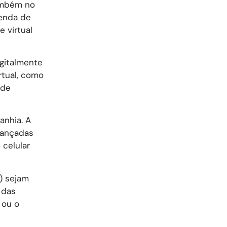
também no
venda de
 virtual
igitalmente
rtual, como
ede
anhia. A
lançadas
 celular
) sejam
 das
 ou o