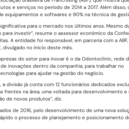
ociação Brasileira de Franchising (ABF), que mostra qu
tos e serviços no período de 2014 a 2017. Além disso,
de equipamentos e softwares e 90% na técnica de gest
significativa para o mercado nos últimos anos. Mesmo d
ão para investir”, resume o assessor econômico da Conf
itas. A entidade foi responsável, em parceria com a ABF,
, divulgado no início deste mês.
resas do setor para inovar é o da Odontoclinic, rede d
 de inovações dentro da companhia, para trabalhar no
ecnologias para ajudar na gestão do negócio.
 a divisão já conta com 12 funcionários dedicados excl
as frentes na área, uma voltada para desenvolvimento e
ão de novos produtos”, diz.
eados de 2016, pelo desenvolvimento de uma nova solu
 rápido o processo de planejamento e posicionamento d