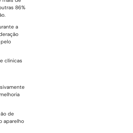
e mais de
 outras 86%
ão.
urante a
ederação
 pelo
e clínicas
usivamente
 melhoria
ção de
o aparelho