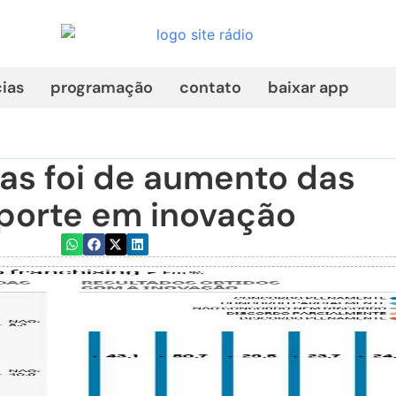
cias
programação
contato
baixar app
ias foi de aumento das
porte em inovação