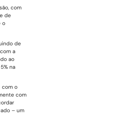
ssão, com
e de
e o
buindo de
 com a
ado ao
 5% na
s com o
amente com
cordar
rcado – um