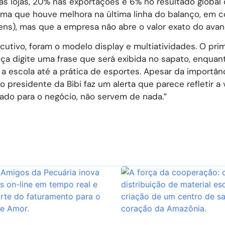
s lojas, 20% nas exportações e 6% no resultado global
firma que houve melhora na última linha do balanço, em
s), mas que a empresa não abre o valor exato do avan
utivo, foram o modelo display e multiatividades. O prim
nça digite uma frase que será exibida no sapato, enquan
 a escola até a prática de esportes. Apesar da importân
o presidente da Bibi faz um alerta que parece refletir a 
tado para o negócio, não servem de nada.”