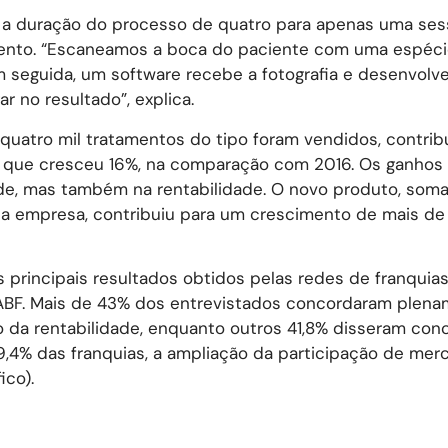
ir a duração do processo de quatro para apenas uma se
nto. “Escaneamos a boca do paciente com uma espéci
 seguida, um software recebe a fotografia e desenvolv
r no resultado”, explica.
 quatro mil tratamentos do tipo foram vendidos, contri
– que cresceu 16%, na comparação com 2016. Os ganhos
de, mas também na rentabilidade. O novo produto, som
da empresa, contribuiu para um crescimento de mais de
principais resultados obtidos pelas redes de franquia
 ABF. Mais de 43% dos entrevistados concordaram plen
 da rentabilidade, enquanto outros 41,8% disseram con
79,4% das franquias, a ampliação da participação de me
ico).