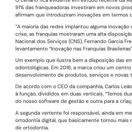
O cenário fica evidente em estudo recente da Ass
91% das franqueadoras investiram em novos produ
afirmam que introduziram inovações em termos 
“A maioria das redes implantou alguma inovação 
crise, as franquias mostraram uma alta disposiç
Nacional dos Serviços (CNS), Fernando Garcia Fre
levantamento “Inovação nas Franquias Brasileiras”
Um exemplo que ilustra bem a disposição das emp
odontológicas. Em 2016, a marca criou um centro
desenvolvimento de produtos, serviços e novas t
De acordo com o CEO da companhia, Carlos Leão,
à função, divididos em duas verticais. “Temos du
do nosso software de gestão e outra para a criaç
A segunda vertente foi responsável, ainda em m
ortodontia digital, que basicamente tornou mais
de ortodontia.