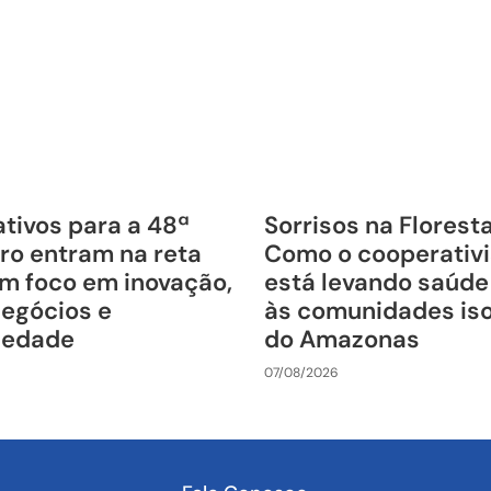
tivos para a 48ª
Sorrisos na Florest
ro entram na reta
Como o cooperativ
om foco em inovação,
está levando saúde
negócios e
às comunidades is
riedade
do Amazonas
07/08/2026