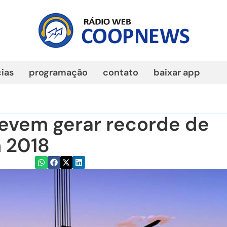
cias
programação
contato
baixar app
evem gerar recorde de
 2018