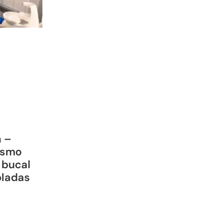
a –
ismo
 bucal
oladas