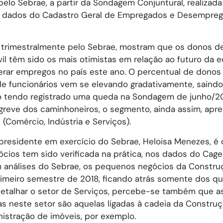
pelo Sebrae, a partir da Sondagem Conjuntural, realizada
 dos dados do Cadastro Geral de Empregados e Desempre
a trimestralmente pelo Sebrae, mostram que os donos d
l têm sido os mais otimistas em relação ao futuro da 
erar empregos no país este ano. O percentual de donos
e funcionários vem se elevando gradativamente, saind
mo tendo registrado uma queda na Sondagem de junho/2
 greve dos caminhoneiros, o segmento, ainda assim, ap
Comércio, Indústria e Serviços).
 presidente em exercício do Sebrae, Heloisa Menezes, é
ios tem sido verificada na prática, nos dados do Cage
 análises do Sebrae, os pequenos negócios da Construç
imeiro semestre de 2018, ficando atrás somente dos q
 detalhar o setor de Serviços, percebe-se também que a
 neste setor são aquelas ligadas à cadeia da Construçã
nistração de imóveis, por exemplo.