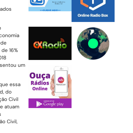
gados
e
economia
 de
o de 16%
018
resentou um
 que essa
d, do
ão Civil
ue atuam
s
o Civil,