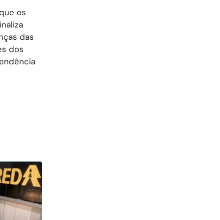
 que os
naliza
nças das
es dos
tendência