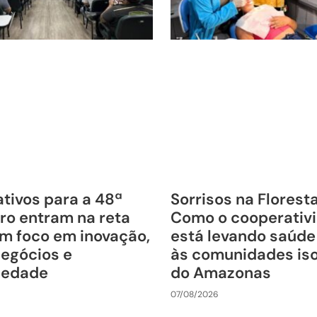
tivos para a 48ª
Sorrisos na Florest
ro entram na reta
Como o cooperativ
om foco em inovação,
está levando saúde
negócios e
às comunidades is
riedade
do Amazonas
07/08/2026