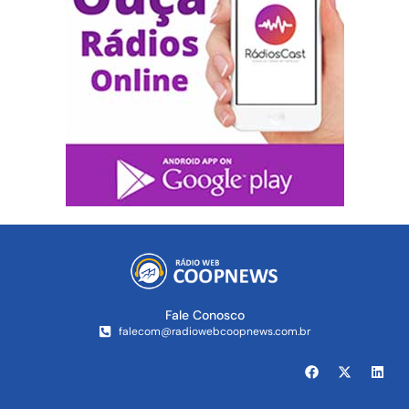
Fale Conosco
falecom@radiowebcoopnews.com.br