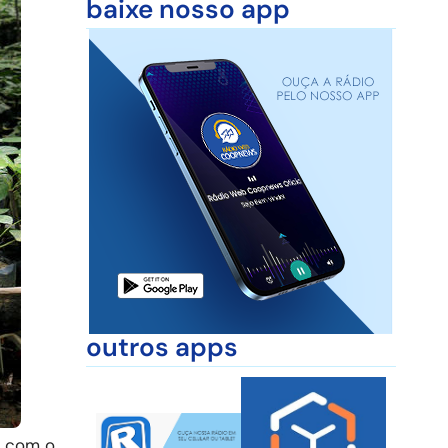
baixe nosso app
outros apps
a com o