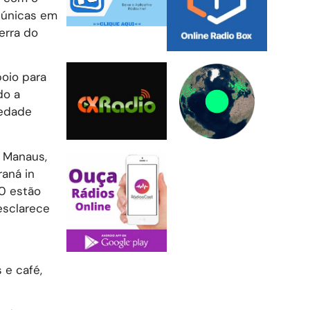
s únicas em
erra do
oio para
do a
iedade
 Manaus,
raná in
50 estão
esclarece
 e café,