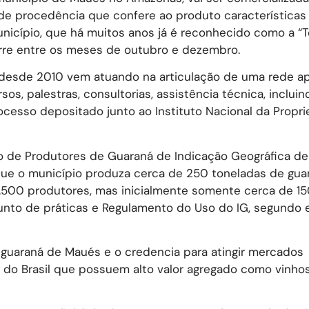
o de procedência que confere ao produto característica
icípio, que há muitos anos já é reconhecido como a “T
orre entre os meses de outubro e dezembro.
desde 2010 vem atuando na articulação de uma rede ap
os, palestras, consultorias, assistência técnica, incluin
cesso depositado junto ao Instituto Nacional da Propr
o de Produtores de Guaraná de Indicação Geográfica de
e que o município produza cerca de 250 toneladas de gua
 2.500 produtores, mas inicialmente somente cerca de 1
njunto de práticas e Regulamento do Uso do IG, segundo 
o guaraná de Maués e o credencia para atingir mercados
s do Brasil que possuem alto valor agregado como vinhos