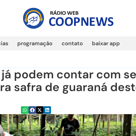
cias
programação
contato
baixar app
 já podem contar com se
ra safra de guaraná des