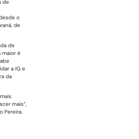
G de
 desde o
araná, de
ada de
 maior é
sabe
idar a IG e
ra da
 mais
scer mais”,
 Pereira.