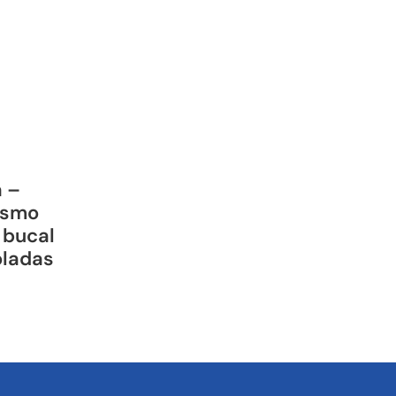
a –
ismo
 bucal
oladas