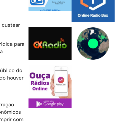
a custear
rídica para
 a
úblico do
ndo houver
tração
conômicos
umprir com