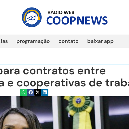
cias
programação
contato
baixar app
para contratos entre
a e cooperativas de trab