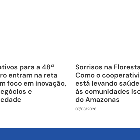
tivos para a 48ª
Sorrisos na Florest
ro entram na reta
Como o cooperativ
om foco em inovação,
está levando saúde
negócios e
às comunidades is
riedade
do Amazonas
07/08/2026