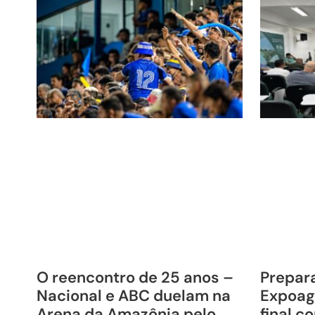
O reencontro de 25 anos –
Prepara
Nacional e ABC duelam na
Expoag
Arena da Amazônia pelo
final c