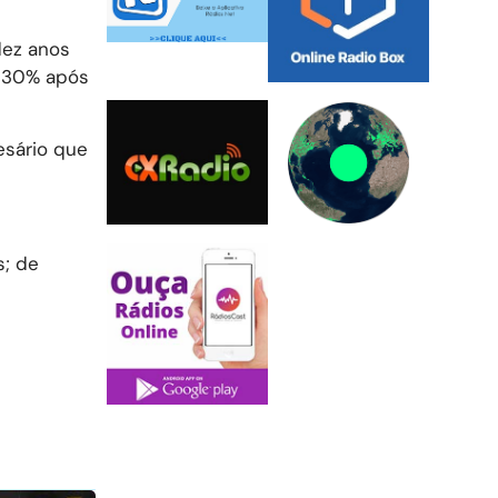
dez anos
e 30% após
esário que
s; de