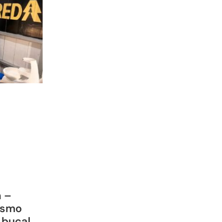
a –
ismo
 bucal