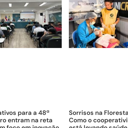
tivos para a 48ª
Sorrisos na Florest
ro entram na reta
Como o cooperativ
om foco em inovação,
está levando saúde