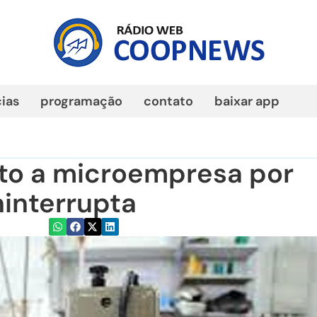
cias
programação
contato
baixar app
to a microempresa por
ninterrupta