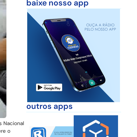
baixe nosso app
outros apps
s Nacional
ere o