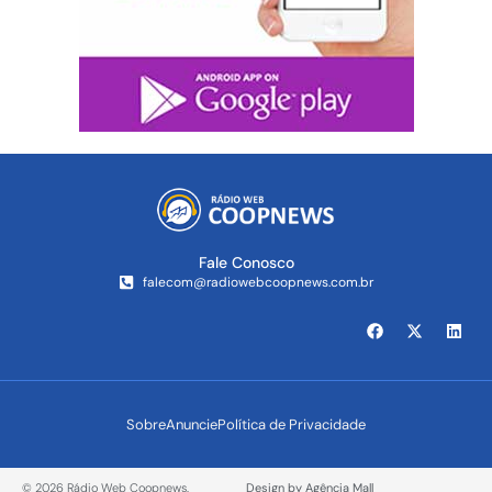
Fale Conosco
falecom@radiowebcoopnews.com.br
Sobre
Anuncie
Política de Privacidade
© 2026 Rádio Web Coopnews.
Design by Agência Mall