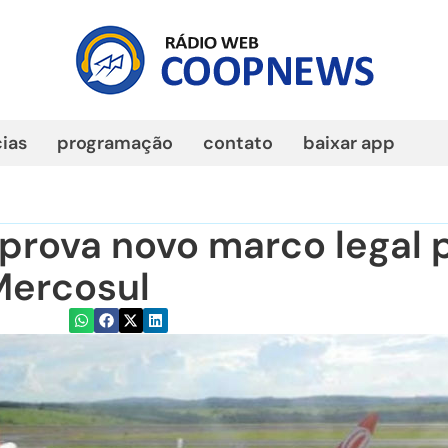
cias
programação
contato
baixar app
aprova novo marco legal 
Mercosul