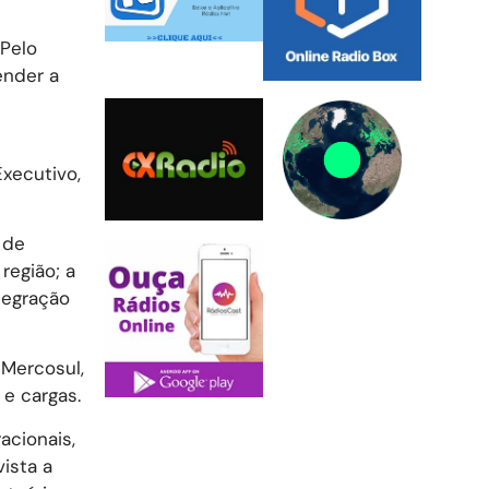
 Pelo
ender a
xecutivo,
 de
região; a
tegração
 Mercosul,
 e cargas.
acionais,
ista a