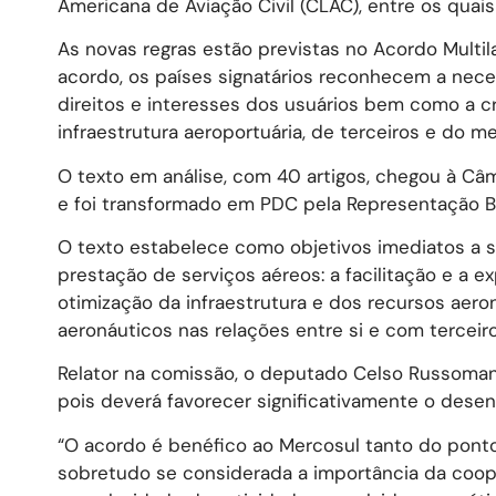
Americana de Aviação Civil (CLAC), entre os quais 
As novas regras estão previstas no Acordo Mult
acordo, os países signatários reconhecem a nece
direitos e interesses dos usuários bem como a cr
infraestrutura aeroportuária, de terceiros e do m
O texto em análise, com 40 artigos, chegou à C
e foi transformado em PDC pela Representação Br
O texto estabelece como objetivos imediatos a s
prestação de serviços aéreos: a facilitação e a e
otimização da infraestrutura e dos recursos aero
aeronáuticos nas relações entre si e com terceiro
Relator na comissão, o deputado Celso Russomano
pois deverá favorecer significativamente o desen
“O acordo é benéfico ao Mercosul tanto do pont
sobretudo se considerada a importância da cooper