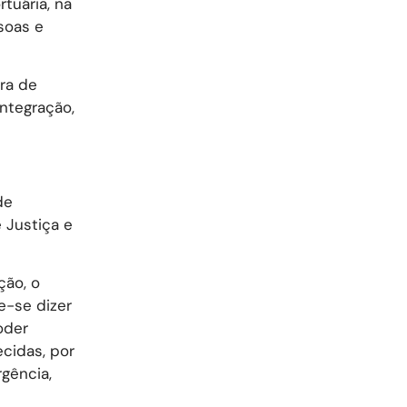
tuária, na
soas e
ra de
ntegração,
de
 Justiça e
ção, o
e-se dizer
oder
cidas, por
gência,