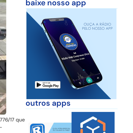
baixe nosso app
outros apps
 776/17 que
-