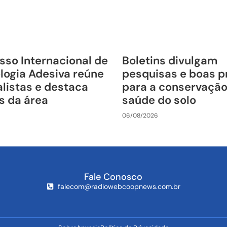
sso Internacional de
Boletins divulgam
logia Adesiva reúne
pesquisas e boas p
listas e destaca
para a conservação
s da área
saúde do solo
06/08/2026
Fale Conosco
falecom@radiowebcoopnews.com.br