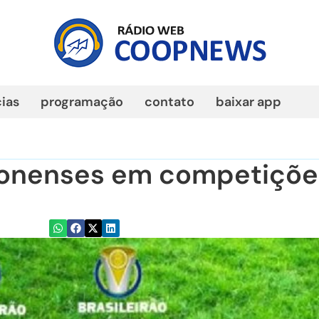
cias
programação
contato
baixar app
zonenses em competiçõe