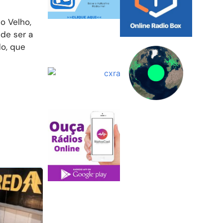
o Velho,
 de ser a
o, que