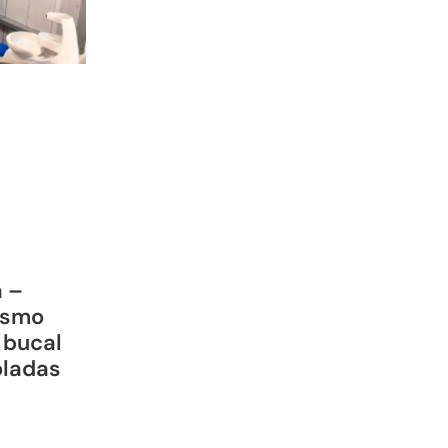
a –
ismo
 bucal
oladas