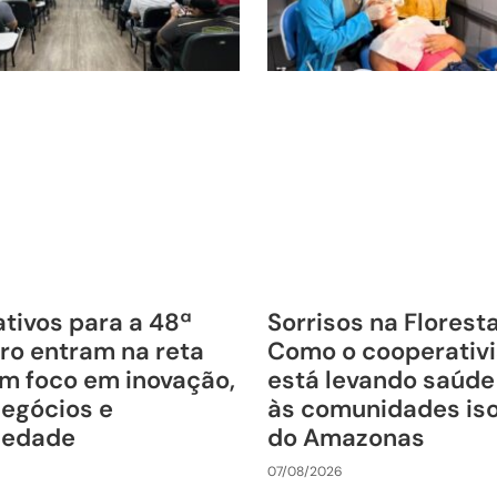
tivos para a 48ª
Sorrisos na Florest
ro entram na reta
Como o cooperativ
om foco em inovação,
está levando saúde
negócios e
às comunidades is
riedade
do Amazonas
07/08/2026