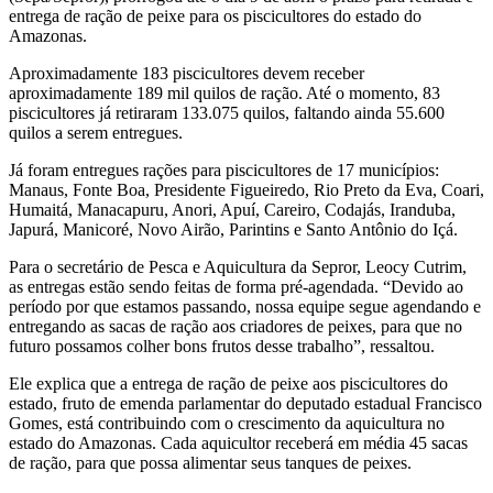
entrega de ração de peixe para os piscicultores do estado do
Amazonas.
Aproximadamente 183 piscicultores devem receber
aproximadamente 189 mil quilos de ração. Até o momento, 83
piscicultores já retiraram 133.075 quilos, faltando ainda 55.600
quilos a serem entregues.
Já foram entregues rações para piscicultores de 17 municípios:
Manaus, Fonte Boa, Presidente Figueiredo, Rio Preto da Eva, Coari,
Humaitá, Manacapuru, Anori, Apuí, Careiro, Codajás, Iranduba,
Japurá, Manicoré, Novo Airão, Parintins e Santo Antônio do Içá.
Para o secretário de Pesca e Aquicultura da Sepror, Leocy Cutrim,
as entregas estão sendo feitas de forma pré-agendada. “Devido ao
período por que estamos passando, nossa equipe segue agendando e
entregando as sacas de ração aos criadores de peixes, para que no
futuro possamos colher bons frutos desse trabalho”, ressaltou.
Ele explica que a entrega de ração de peixe aos piscicultores do
estado, fruto de emenda parlamentar do deputado estadual Francisco
Gomes, está contribuindo com o crescimento da aquicultura no
estado do Amazonas. Cada aquicultor receberá em média 45 sacas
de ração, para que possa alimentar seus tanques de peixes.