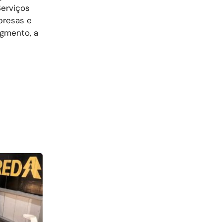
erviços
presas e
gmento, a