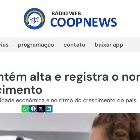
cias
programação
contato
baixar app
tém alta e registra o no
cimento
ividade econômica e no ritmo do crescimento do país.