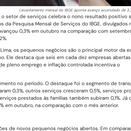
Levantamento mensal do IBGE aponta avanço acumulado de 3,
o setor de serviços celebra o nono resultado positivo
 da Pesquisa Mensal de Serviços do IBGE, divulgados 
or avançou 0,3% em outubro na comparação com setembr
,2%.
 Lima, os pequenos negócios são o principal motor da 
ho. Ele destaca que seis em cada dez empresas abertas
de pleno emprego e inflação controlada incentiva o
cimento no período. O destaque foi o segmento de trans
ram 0,3%, outros serviços cresceram 0,5%, serviços pro
erviços prestados às famílias também subiram 0,1%. Já 
,8% em outubro, na comparação com o mês anterior.
milhões de novos pequenos negócios abertos. Em compar