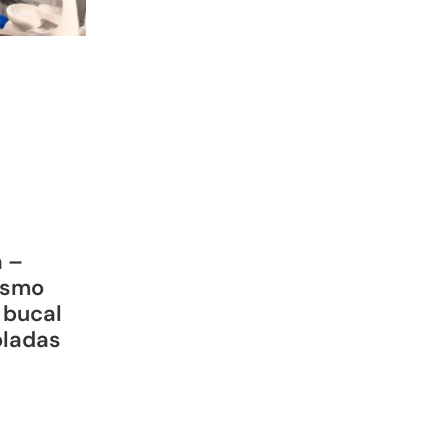
a –
ismo
 bucal
oladas