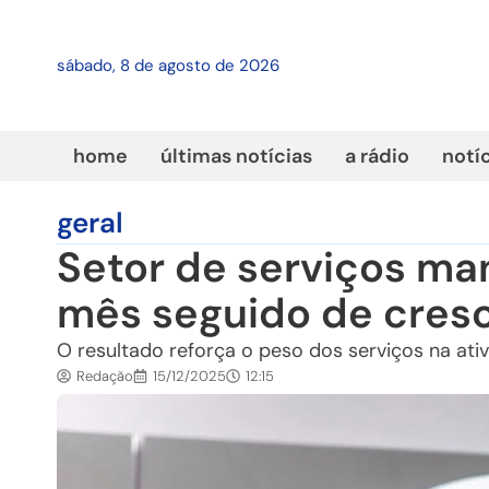
sábado, 8 de agosto de 2026
home
últimas notícias
a rádio
notí
geral
Setor de serviços man
mês seguido de cres
O resultado reforça o peso dos serviços na at
Redação
15/12/2025
12:15