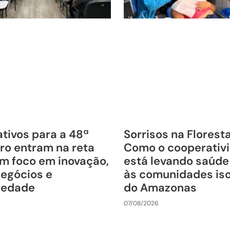
tivos para a 48ª
Sorrisos na Florest
ro entram na reta
Como o cooperativ
om foco em inovação,
está levando saúde
negócios e
às comunidades is
riedade
do Amazonas
07/08/2026