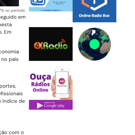
7% no período.
 seguido em
nesta
o. Em
economia
 no país
portes,
fissionais
o índice de
ação com o