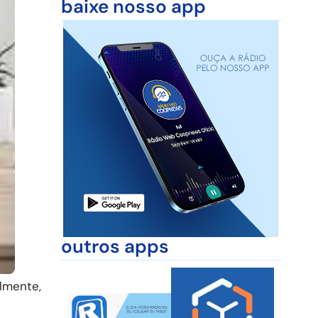
baixe nosso app
outros apps
almente,