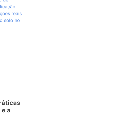
ráticas
 e a