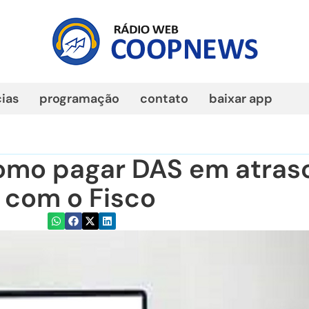
cias
programação
contato
baixar app
omo pagar DAS em atras
o com o Fisco