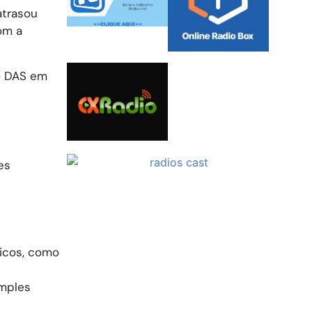
atrasou
om a
do DAS em
es
nicos, como
imples