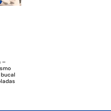
a –
ismo
 bucal
oladas