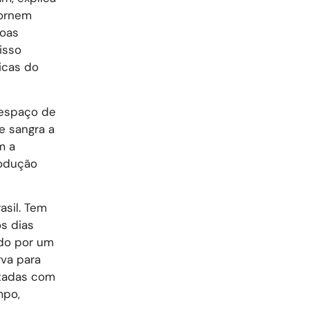
tornem
boas
isso
icas do
 espaço de
e sangra a
m a
rodução
asil. Tem
s dias
ado por um
rva para
rtadas com
mpo,