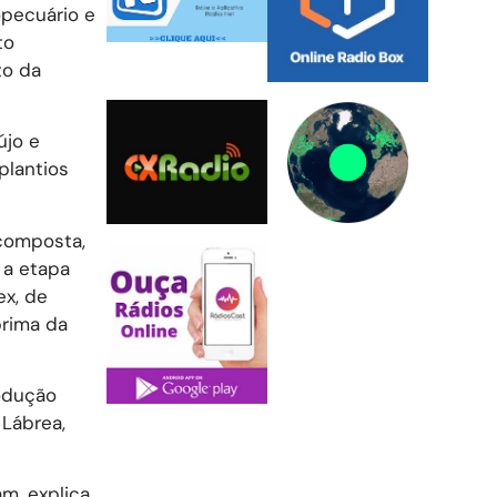
opecuário e
to
to da
újo e
plantios
composta,
 a etapa
ex, de
prima da
odução
 Lábrea,
am, explica