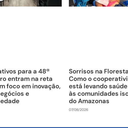
tivos para a 48ª
Sorrisos na Florest
ro entram na reta
Como o cooperativ
om foco em inovação,
está levando saúde
negócios e
às comunidades is
riedade
do Amazonas
07/08/2026