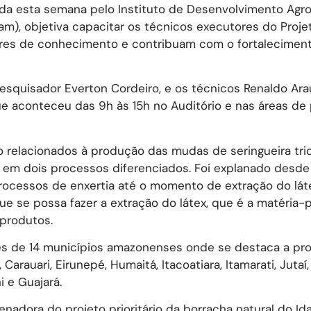
ida esta semana pelo Instituto de Desenvolvimento Agr
m), objetiva capacitar os técnicos executores do Proje
sores de conhecimento e contribuam com o fortalecimen
squisador Everton Cordeiro, e os técnicos Renaldo Ara
que aconteceu das 9h às 15h no Auditório e nas áreas de 
relacionados à produção das mudas de seringueira tri
s em dois processos diferenciados. Foi explanado desde
processos de enxertia até o momento de extração do lát
e se possa fazer a extração do látex, que é a matéria-
 produtos.
es de 14 municípios amazonenses onde se destaca a pr
arauari, Eirunepé, Humaitá, Itacoatiara, Itamarati, Jutaí,
i e Guajará.
nadora do projeto prioritário da borracha natural do Id