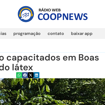
cias
programação
contato
baixar app
ão capacitados em Boas
do látex