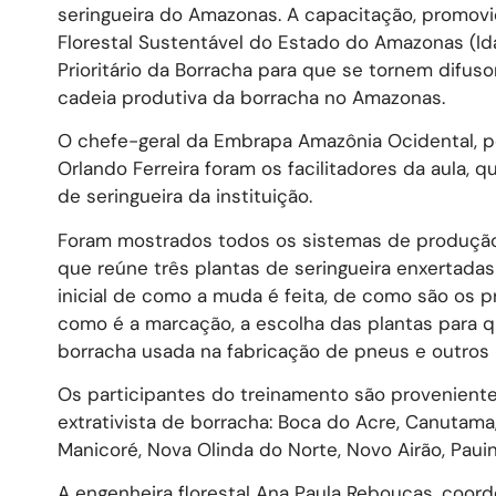
seringueira do Amazonas. A capacitação, promov
Florestal Sustentável do Estado do Amazonas (Ida
Prioritário da Borracha para que se tornem difu
cadeia produtiva da borracha no Amazonas.
O chefe-geral da Embrapa Amazônia Ocidental, pe
Orlando Ferreira foram os facilitadores da aula, 
de seringueira da instituição.
Foram mostrados todos os sistemas de produção 
que reúne três plantas de seringueira enxertada
inicial de como a muda é feita, de como são os 
como é a marcação, a escolha das plantas para qu
borracha usada na fabricação de pneus e outros
Os participantes do treinamento são provenient
extrativista de borracha: Boca do Acre, Canutama, C
Manicoré, Nova Olinda do Norte, Novo Airão, Pauin
A engenheira florestal Ana Paula Rebouças, coorde