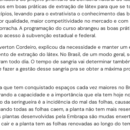
cos em boas práticas de extração de látex para que se 
pios, levando para o extrativista o conhecimento das 
r qualidade, maior competitividade no mercado e com 
orracha. A programação do curso abrangeu as boas prát
 o acesso à subvenção estadual e federal.
verton Cordeiro, explicou da necessidade e manter um
o de extração do látex. No Brasil, de um modo geral, s
ram todo dia. O tempo de sangria vai determinar també
 fazer a gestão desse sangria pra se obter a máxima p
ca que tem conquistado espaços cada vez maiores no Br
trando a capacidade e a importância que ela tem hoje no
vo da seringueira é a incidência do mal das folhas, caus
Quando todas as folhas caem, a planta não tem mais rese
As plantas desenvolvidas pela Embrapa são mudas enxe
e cair e a planta tem as folhas renovadas ao longo do te