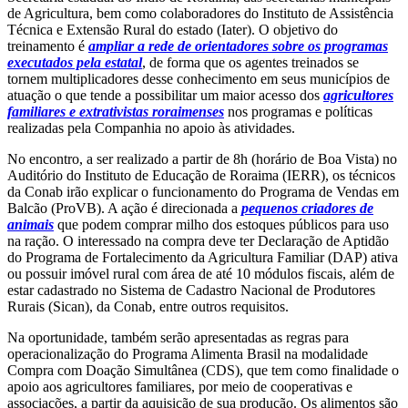
de Agricultura, bem como colaboradores do Instituto de Assistência
Técnica e Extensão Rural do estado (Iater). O objetivo do
treinamento é
ampliar a rede de orientadores sobre os programas
executados pela estatal
, de forma que os agentes treinados se
tornem multiplicadores desse conhecimento em seus municípios de
atuação o que tende a possibilitar um maior acesso dos
agricultores
familiares e extrativistas roraimenses
nos programas e políticas
realizadas pela Companhia no apoio às atividades.
No encontro, a ser realizado a partir de 8h (horário de Boa Vista) no
Auditório do Instituto de Educação de Roraima (IERR), os técnicos
da Conab irão explicar o funcionamento do Programa de Vendas em
Balcão (ProVB). A ação é direcionada a
pequenos criadores de
animais
que podem comprar milho dos estoques públicos para uso
na ração. O interessado na compra deve ter Declaração de Aptidão
do Programa de Fortalecimento da Agricultura Familiar (DAP) ativa
ou possuir imóvel rural com área de até 10 módulos fiscais, além de
estar cadastrado no Sistema de Cadastro Nacional de Produtores
Rurais (Sican), da Conab, entre outros requisitos.
Na oportunidade, também serão apresentadas as regras para
operacionalização do Programa Alimenta Brasil na modalidade
Compra com Doação Simultânea (CDS), que tem como finalidade o
apoio aos agricultores familiares, por meio de cooperativas e
associações, a partir da aquisição de sua produção. Os alimentos são