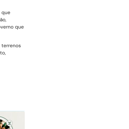
s que
ão,
overno que
 terrenos
to,