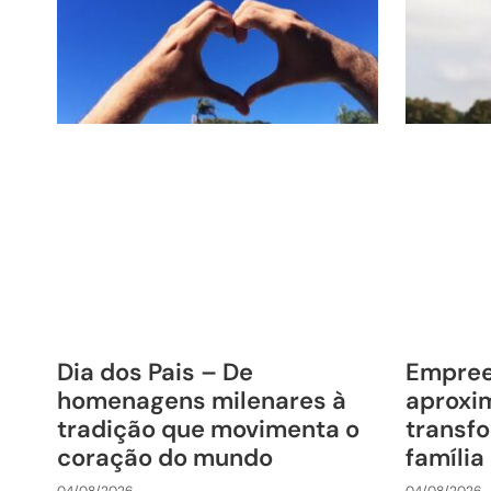
Dia dos Pais – De
Empre
homenagens milenares à
aproxim
tradição que movimenta o
transfo
coração do mundo
família
04/08/2026
04/08/2026