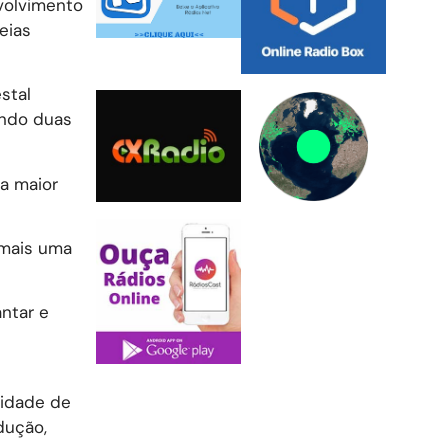
volvimento
eias
stal
ando duas
 a maior
 mais uma
antar e
s
cidade de
dução,