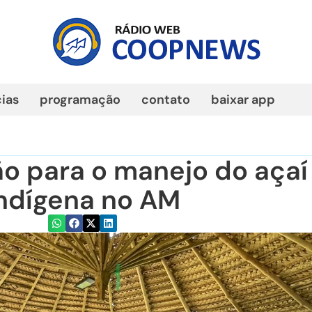
cias
programação
contato
baixar app
ão para o manejo do açaí
indígena no AM