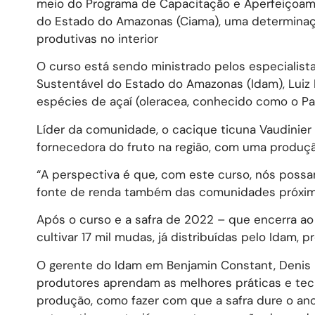
meio do Programa de Capacitação e Aperfeiçoam
do Estado do Amazonas (Ciama), uma determinaçã
produtivas no interior
O curso está sendo ministrado pelos especialist
Sustentável do Estado do Amazonas (Idam), Luiz 
espécies de açaí (oleracea, conhecido como o Pai
Líder da comunidade, o cacique ticuna Vaudinier
fornecedora do fruto na região, com uma produç
“A perspectiva é que, com este curso, nós possa
fonte de renda também das comunidades próxima
Após o curso e a safra de 2022 – que encerra ao f
cultivar 17 mil mudas, já distribuídas pelo Idam, p
O gerente do Idam em Benjamin Constant, Denis 
produtores aprendam as melhores práticas e te
produção, como fazer com que a safra dure o an