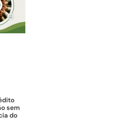
édito
ão sem
cia do