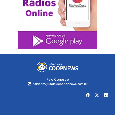
Fale Conosco
falecom@radiowebcoopnews.com.br