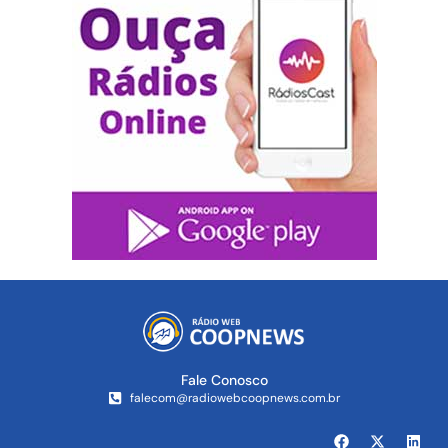
Fale Conosco
falecom@radiowebcoopnews.com.br