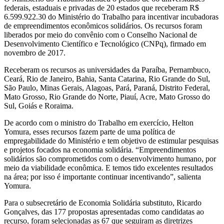
federais, estaduais e privadas de 20 estados que receberam R$
6.599.922.30 do Ministério do Trabalho para incentivar incubadoras
de empreendimentos econômicos solidários. Os recursos foram
liberados por meio do convênio com o Conselho Nacional de
Desenvolvimento Científico e Tecnológico (CNPq), firmado em
novembro de 2017.
Receberam os recursos as universidades da Paraíba, Pernambuco,
Ceará, Rio de Janeiro, Bahia, Santa Catarina, Rio Grande do Sul,
São Paulo, Minas Gerais, Alagoas, Pará, Paraná, Distrito Federal,
Mato Grosso, Rio Grande do Norte, Piauí, Acre, Mato Grosso do
Sul, Goiás e Roraima.
De acordo com o ministro do Trabalho em exercício, Helton
Yomura, esses recursos fazem parte de uma política de
empregabilidade do Ministério e tem objetivo de estimular pesquisas
e projetos focados na economia solidária. “Empreendimentos
solidários são comprometidos com o desenvolvimento humano, por
meio da viabilidade econômica. E temos tido excelentes resultados
na área; por isso é importante continuar incentivando”, salienta
Yomura.
Para o subsecretário de Economia Solidária substituto, Ricardo
Gonçalves, das 177 propostas apresentadas como candidatas ao
recurso, foram selecionadas as 67 que seguiram as diretrizes