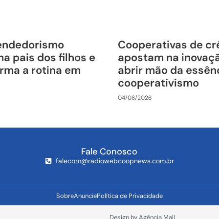
endedorismo
Cooperativas de cr
a pais dos filhos e
apostam na inovaç
rma a rotina em
abrir mão da essên
cooperativismo
04/08/2026
Fale Conosco
falecom@radiowebcoopnews.com.br
Sobre
Anuncie
Política de Privacidade
Design by Agência Mall