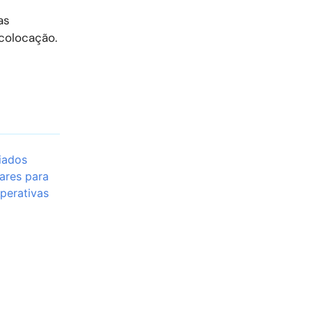
as
 colocação.