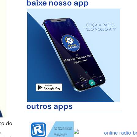
baixe nosso app
outros apps
to do
,