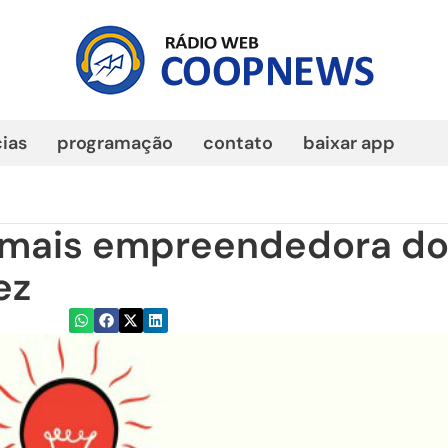
cias
programação
contato
baixar app
e mais empreendedora d
ez