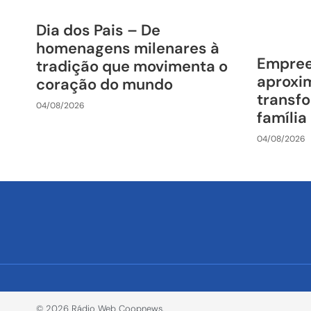
Dia dos Pais – De
homenagens milenares à
Empre
tradição que movimenta o
aproxim
coração do mundo
transfo
04/08/2026
família
04/08/2026
© 2026 Rádio Web Coopnews.