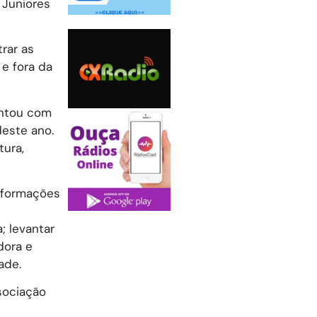
 Juniores
rar as
 e fora da
ontou com
deste ano.
tura,
informações
; levantar
dora e
ade.
ssociação