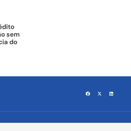
édito
ão sem
cia do