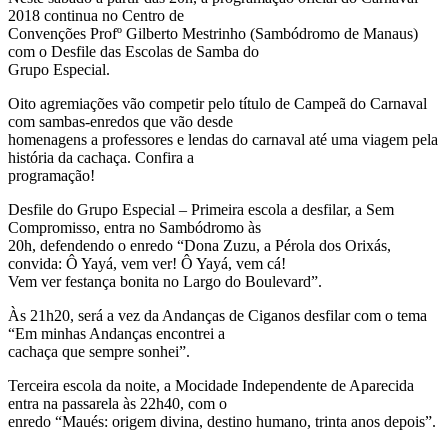
2018 continua no Centro de
Convenções Profº Gilberto Mestrinho (Sambódromo de Manaus)
com o Desfile das Escolas de Samba do
Grupo Especial.
Oito agremiações vão competir pelo título de Campeã do Carnaval
com sambas-enredos que vão desde
homenagens a professores e lendas do carnaval até uma viagem pela
história da cachaça. Confira a
programação!
Desfile do Grupo Especial – Primeira escola a desfilar, a Sem
Compromisso, entra no Sambódromo às
20h, defendendo o enredo “Dona Zuzu, a Pérola dos Orixás,
convida: Ô Yayá, vem ver! Ô Yayá, vem cá!
Vem ver festança bonita no Largo do Boulevard”.
Às 21h20, será a vez da Andanças de Ciganos desfilar com o tema
“Em minhas Andanças encontrei a
cachaça que sempre sonhei”.
Terceira escola da noite, a Mocidade Independente de Aparecida
entra na passarela às 22h40, com o
enredo “Maués: origem divina, destino humano, trinta anos depois”.