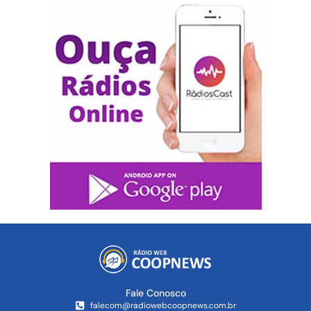
Fale Conosco
falecom@radiowebcoopnews.com.br