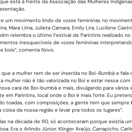
que está à frente da Associação das Mulheres Indígena
resentação.
iste um movimento lindo de vozes femininas no movimen
, Mara Lima, Julieta Camara, Emily Lira, Lucilene Castro
ém relembra o último Festival de Parintins realizado no
entos inesquecíveis de vozes femininas interpretand
os bois”, comenta Novo.
 que a mulher tem de ser inserida no Boi-Bumbá e fala 
a mulher não é tão valorizada no Boi e estar nessa com
ova cara de Boi-bumbá e mais, divulgando para vários 
te em Parintins, local onde o Boi é mais forte. Eu preten
ando toadas, com composições, a gente tem que sempre 
coisa da nossa região e levar pra todos os lugares”.
as na década de 90, só aconteceram porque existia u
. Era o Arlindo Júnior, Klinger Araújo, Carrapicho, Carl