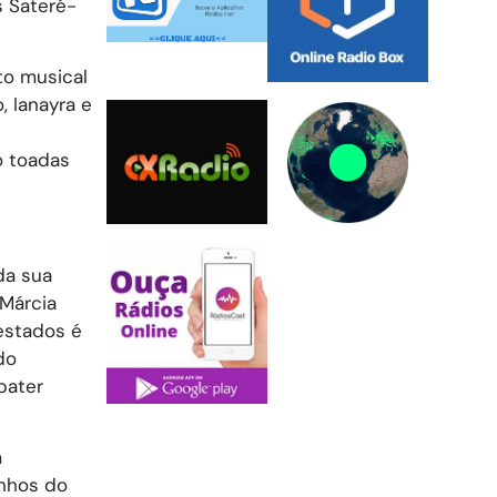
s Sateré-
to musical
, Ianayra e
o toadas
da sua
 Márcia
estados é
do
bater
m
inhos do