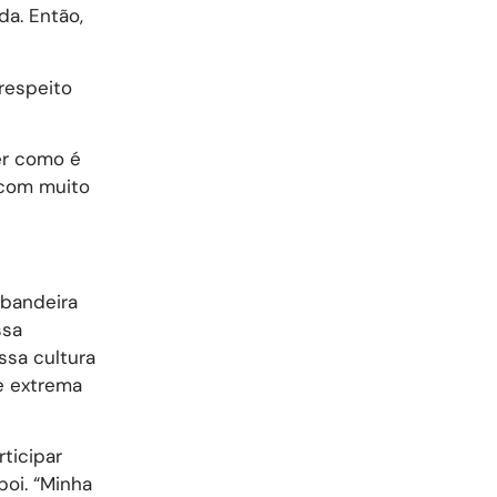
da. Então,
 respeito
ver como é
 com muito
 bandeira
ssa
ssa cultura
de extrema
ticipar
boi. “Minha