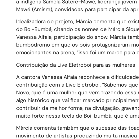
a indígena Samela Sateré-Mawé, liderança jovem 
Mawé (Amism), convidadas para participar da ap
Idealizadora do projeto, Márcia comenta que ex
do Boi-Bumbá, citando os nomes de Márcia Siqueira
Vanessa Alfaia, participação do show. Márcia tamb
bumbódromo em que os bois protagonizaram mom
emocionantes na arena, “isso foi um marco para 
Contribuição da Live Eletroboi para as mulheres
A cantora Vanessa Alfaia reconhece a dificuldade
contribuição com a Live Eletroboi. “Sabemos que 
Novo, que é uma mulher que vem trazendo essa n
algo histórico que vai ficar marcado principalmen
contribuir da melhor forma, na divulgação, grav
muito forte nessa tecla do Boi-bumbá, que é uma 
Márcia comenta também que o sucesso das toad
movimento de artistas produzindo muita música boa