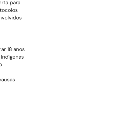
rta para
otocolos
nvolvidos
ar 18 anos
 Indígenas
o
causas