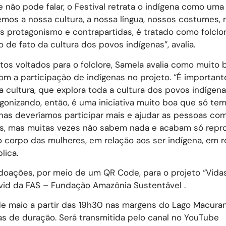
ão pode falar, o Festival retrata o indígena como uma 
emos a nossa cultura, a nossa língua, nossos costumes,
is protagonismo e contrapartidas, é tratado como folclor
 de fato da cultura dos povos indígenas”, avalia.
os voltados para o folclore, Samela avalia como muito b
m a participação de indígenas no projeto. “É importan
a cultura, que explora toda a cultura dos povos indígena
gonizando, então, é uma iniciativa muito boa que só tem
enas deveríamos participar mais e ajudar as pessoas co
nas, mas muitas vezes não sabem nada e acabam só repr
 corpo das mulheres, em relação aos ser indígena, em r
lica.
 doações, por meio de um QR Code, para o projeto “Vida
vid da FAS – Fundação Amazônia Sustentável .
3 de maio a partir das 19h30 nas margens do Lago Macuran
as de duração. Será transmitida pelo canal no YouTube