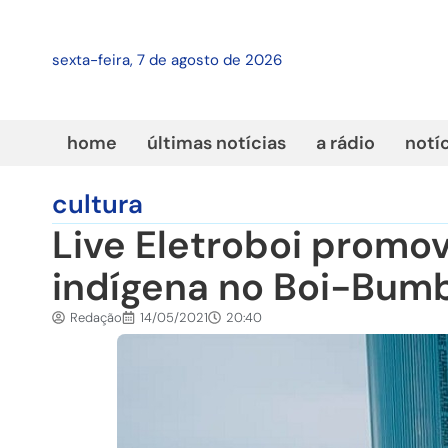
sexta-feira, 7 de agosto de 2026
home
últimas notícias
a rádio
notí
cultura
Live Eletroboi promo
indígena no Boi-Bum
Redação
14/05/2021
20:40