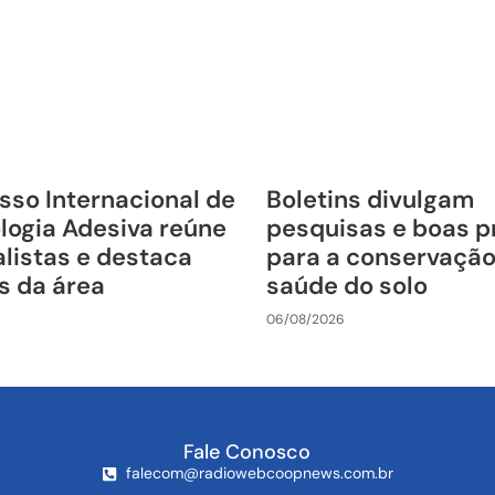
sso Internacional de
Boletins divulgam
logia Adesiva reúne
pesquisas e boas p
listas e destaca
para a conservação
s da área
saúde do solo
06/08/2026
Fale Conosco
falecom@radiowebcoopnews.com.br