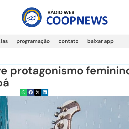
cias
programação
contato
baixar app
ve protagonismo feminin
bá