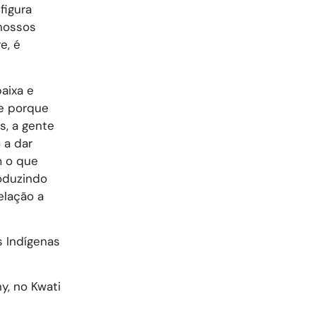
figura
 nossos
e, é
aixa e
te porque
s, a gente
 a dar
m o que
oduzindo
elação a
s Indígenas
y, no Kwati