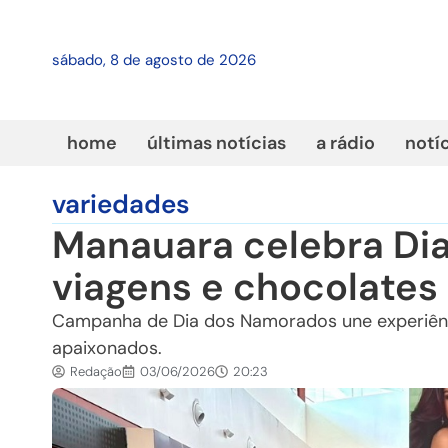
sábado, 8 de agosto de 2026
home
últimas notícias
a rádio
notí
variedades
Manauara celebra Di
viagens e chocolates 
Campanha de Dia dos Namorados une experiênci
apaixonados.
Redação
03/06/2026
20:23