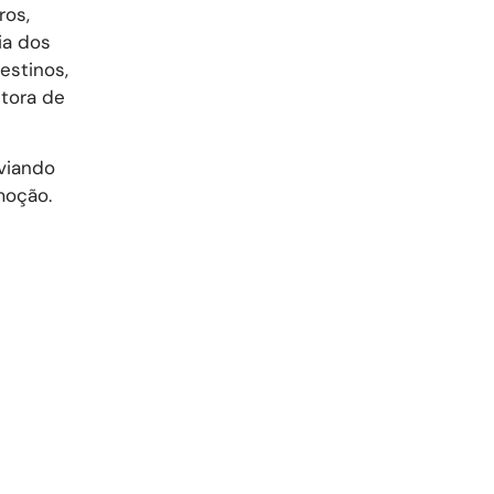
ros,
ia dos
estinos,
tora de
viando
moção.