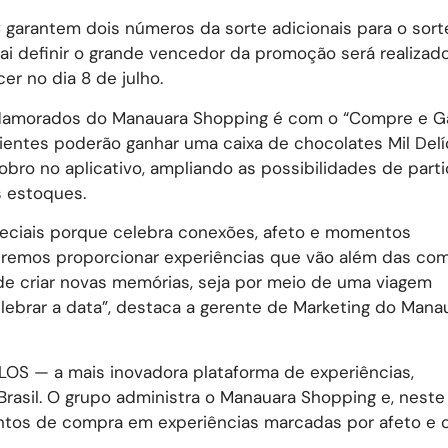
 garantem dois números da sorte adicionais para o sorte
 vai definir o grande vencedor da promoção será realiza
er no dia 8 de julho.
 Namorados do Manauara Shopping é com o “Compre e G
lientes poderão ganhar uma caixa de chocolates Mil Delí
bro no aplicativo, ampliando as possibilidades de parti
s estoques.
eciais porque celebra conexões, afeto e momentos
remos proporcionar experiências que vão além das com
de criar novas memórias, seja por meio de uma viagem
lebrar a data”, destaca a gerente de Marketing do Mana
LLOS — a mais inovadora plataforma de experiências,
Brasil. O grupo administra o Manauara Shopping e, neste
ntos de compra em experiências marcadas por afeto e 