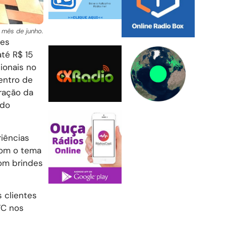
 mês de junho.
des
té R$ 15
ionais no
entro de
ração da
odo
iências
Com o tema
om brindes
 clientes
VC nos