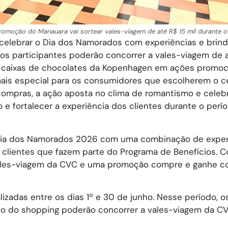
romoção do Manauara vai sortear vales-viagem de até R$ 15 mil durante o
celebrar o Dia dos Namorados com experiências e brin
 os participantes poderão concorrer a vales-viagem de a
e caixas de chocolates da Kopenhagen em ações promoc
a mais especial para os consumidores que escolherem o c
 compras, a ação aposta no clima de romantismo e celeb
e fortalecer a experiência dos clientes durante o perí
Dia dos Namorados 2026 com uma combinação de exper
 clientes que fazem parte do Programa de Benefícios. 
e vales-viagem da CVC e uma promoção compre e ganhe c
izadas entre os dias 1º e 30 de junho. Nesse período, os
ivo do shopping poderão concorrer a vales-viagem da C