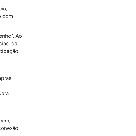
io,
do com
anhe”. Ao
cias, da
cipação.
pras,
uara
 ano,
conexão.