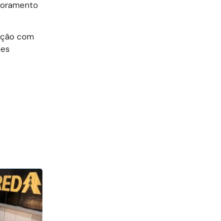
itoramento
ração com
ões