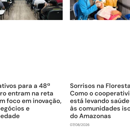
tivos para a 48ª
Sorrisos na Florest
ro entram na reta
Como o cooperativ
om foco em inovação,
está levando saúde
negócios e
às comunidades is
riedade
do Amazonas
07/08/2026