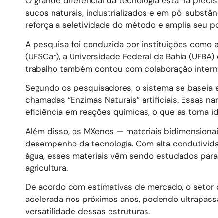
O grande diferencial da tecnologia está na pre
sucos naturais, industrializados e em pó, subst
reforça a seletividade do método e amplia seu po
A pesquisa foi conduzida por instituições como 
(UFSCar), a Universidade Federal da Bahia (UFBA) 
trabalho também contou com colaboração internac
Segundo os pesquisadores, o sistema se baseia 
chamadas “Enzimas Naturais” artificiais. Essas n
eficiência em reações químicas, o que as torna 
Além disso, os MXenes — materiais bidimension
desempenho da tecnologia. Com alta condutividade
água, esses materiais vêm sendo estudados para
agricultura.
De acordo com estimativas de mercado, o setor
acelerada nos próximos anos, podendo ultrapass
versatilidade dessas estruturas.