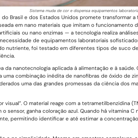
Sistema muda de cor e dispensa equipamentos laboratori
do Brasil e dos Estados Unidos promete transformar a
aseada em nano materiais que imitam o funcionamento 
tificiais ou nano enzimas — a tecnologia realiza anális
necessidade de equipamentos laboratoriais sofisticado
 nutriente, foi testado em diferentes tipos de suco de 
ência.
a da nanotecnologia aplicada à alimentação e à saúde. 
iza uma combinação inédita de nanofibras de óxido de zi
iderados uma das grandes promessas da ciência dos mat
 visual”. O material reage com a tetrametilbenzidina (T
 o sensor, ganha coloração azul. Quando há vitamina C 
te, permitindo identificar e até estimar a concentraçã