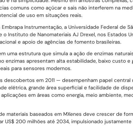
cisão e na simplicidade. Mesmo em amostras complexas,
âncias comuns como açúcar e sais não interferem na medi
tencial de uso em situações reais.
a Embrapa Instrumentação, a Universidade Federal de Sã
e o Instituto de Nanomateriais AJ Drexel, nos Estados U
ional e apoio de agências de fomento brasileiras.
em uma estrutura que simula a ação de enzimas naturai
ano enzimas apresentam alta estabilidade, baixo custo e
ideais para sensores modernos.
ais descobertos em 2011 — desempenham papel central 
 elétrica, grande área superficial e facilidade de dis
 aplicações em áreas como energia, meio ambiente, med
 de materiais baseados em MXenes deve crescer de for
ar US$ 200 milhões até 2034, impulsionado justamente 