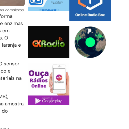
ais complexos.
 forma
de enzimas
es em
s. O
laranja e
O sensor
nco e
eriais na
MB),
na amostra,
o do