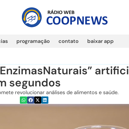
cias
programação
contato
baixar app
EnzimasNaturais” artifici
em segundos
mete revolucionar análises de alimentos e saúde.