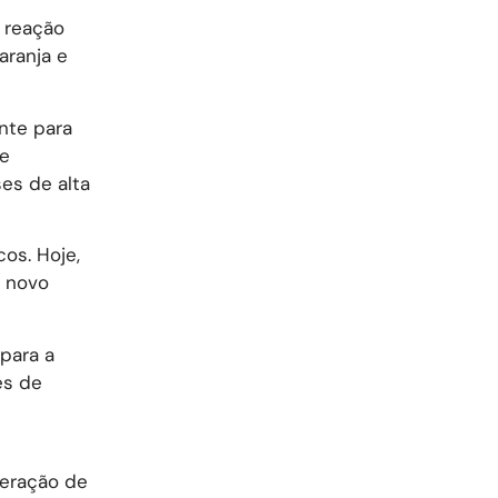
a reação
aranja e
ente para
 e
ses de alta
os. Hoje,
O novo
para a
es de
geração de