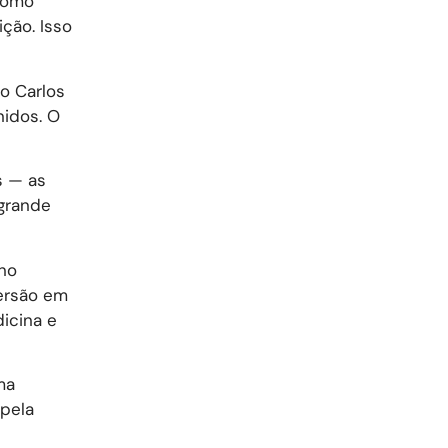
 como
ção. Isso
o Carlos
nidos. O
s — as
 grande
no
persão em
icina e
ma
pela