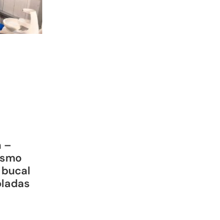
a –
ismo
 bucal
oladas